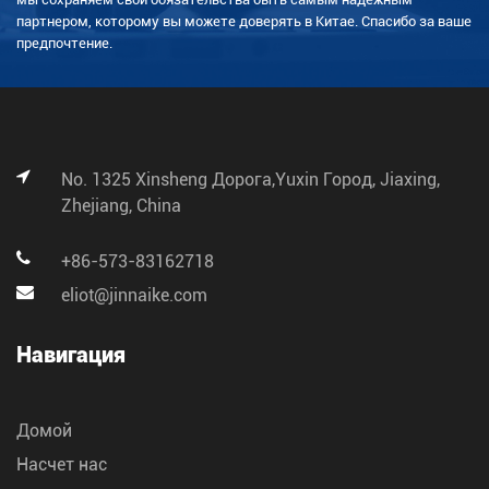
партнером, которому вы можете доверять в Китае. Спасибо за ваше
предпочтение.
No. 1325 Xinsheng Дорога,Yuxin Город, Jiaxing,
Zhejiang, China
+86-573-83162718
eliot@jinnaike.com
Навигация
Домой
Насчет нас