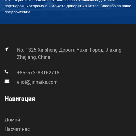
партнером, которому вы можете доверять в Китае. Спасибо за ваше
предпочтение.
No. 1325 Xinsheng Дорога,Yuxin Город, Jiaxing,
Zhejiang, China
+86-573-83162718
eliot@jinnaike.com
Навигация
Домой
Насчет нас