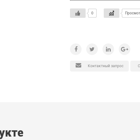
0
Просмот
С
Контактный запрос
укте