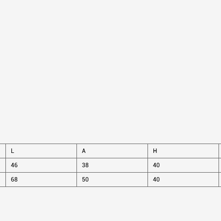
L
A
H
46
38
40
68
50
40