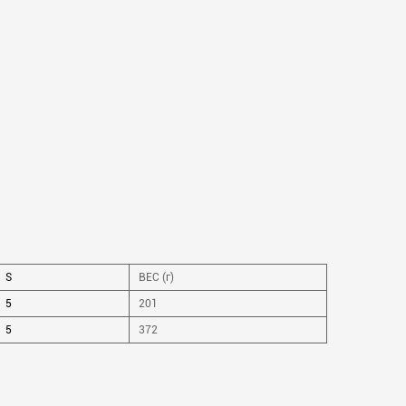
S
ВЕС (г)
5
201
5
372