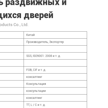
ь раздвижных и
ихся дверей
oducts Co., Ltd.
Китай
Производитель, Экспортер
SGS, ISO9001: 2008 и т. д.
FOB, CIF и т. д.
консалтинг
Консультация
консультации
консалтинг
TT, L / C и т. д.