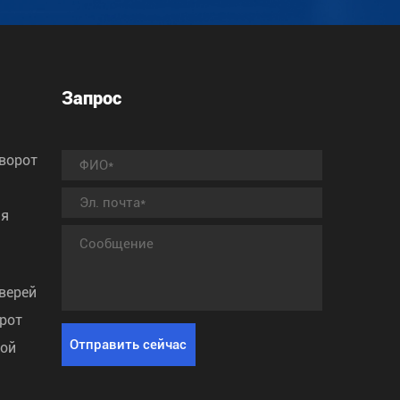
Запрос
ворот
ля
верей
рот
ной