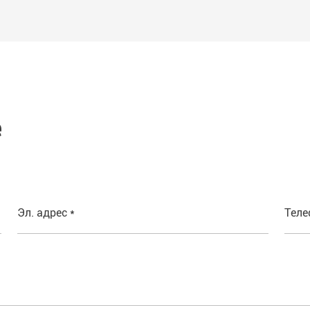
е
Эл. адрес *
Тел