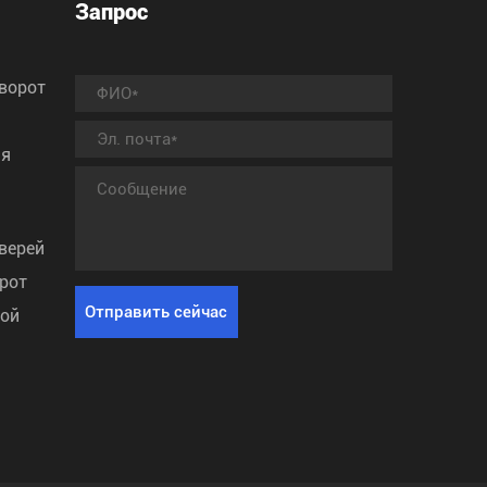
Запрос
ворот
ля
верей
рот
ной