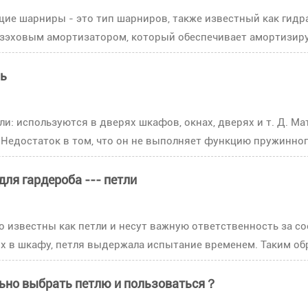
е шарниры - это тип шарниров, также известный как гидр
езэховым амортизатором, который обеспечивает амортизиру
ль
и: используются в дверях шкафов, окнах, дверях и т. Д. Ма
Недостаток в том, что он не выполняет функцию пружинного
для гардероба --- петли
 известны как петли и несут важную ответственность за со
 в шкафу, петля выдержала испытание временем. Таким обра
ьно выбрать петлю и пользоваться？